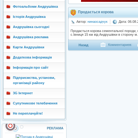
Фотоальбоми Андрушівка
Продається корова
Історія Андрушівка
Автор:
нинаосадчук
Дата: 06.08.
Андрушівка сьогодні
Продається корова сементальної породи, мас
с.Івниця 15 км від Андрушівки в сторону 
Андрушівка реклама
Комментариев:
Назад
Карти Андрушівки
Додаткова інформація
Інформація про сайт
Підприємства, установи,
організації району
3G Інтернет
Супутникове телебачення
Не переплачуйте!
РЕКЛАМА