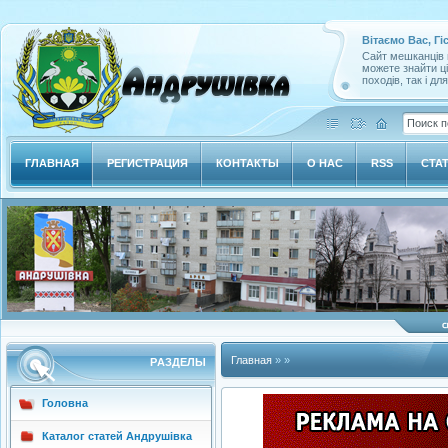
Вітаємо Вас, Гі
Сайт мешканців м
можете знайти ц
походів, так і дл
ГЛАВНАЯ
РЕГИСТРАЦИЯ
КОНТАКТЫ
О НАС
RSS
СТА
Главная
» »
РAЗДЕЛЫ
Головна
Каталог статей Андрушівка