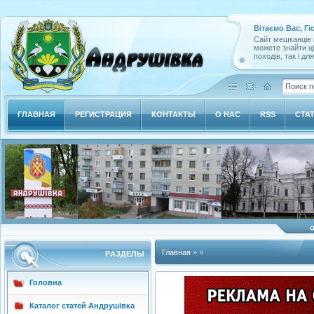
Вітаємо Вас, Гі
Сайт мешканців м
можете знайти ц
походів, так і дл
ГЛАВНАЯ
РЕГИСТРАЦИЯ
КОНТАКТЫ
О НАС
RSS
СТА
Главная
» »
РAЗДЕЛЫ
Головна
Каталог статей Андрушівка