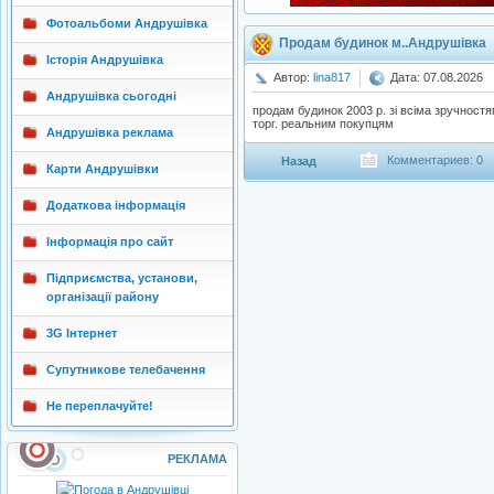
Фотоальбоми Андрушівка
Продам будинок м..Андрушівка
Історія Андрушівка
Автор:
lina817
Дата: 07.08.2026
Андрушівка сьогодні
продам будинок 2003 р. зі всіма зручностям
торг. реальним покупцям
Андрушівка реклама
Комментариев: 0
Назад
Карти Андрушівки
Додаткова інформація
Інформація про сайт
Підприємства, установи,
організації району
3G Інтернет
Супутникове телебачення
Не переплачуйте!
РЕКЛАМА