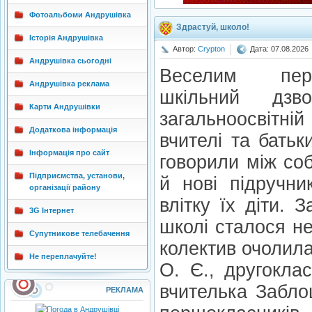
Фотоальбоми Андрушівка
Здрастуй, школо!
Історія Андрушівка
Автор:
Crypton
Дата: 07.08.2026
Андрушівка сьогодні
Веселим пере
Андрушівка реклама
шкільний дзво
Карти Андрушівки
загальноосвітній 
Додаткова інформація
вчителі та батьк
Інформація про сайт
говорили між со
Підприємства, установи,
й нові підручни
організації району
влітку їх діти. З
3G Інтернет
школі сталося не
Супутникове телебачення
колектив очолила
Не переплачуйте!
О. Є., другокла
вчителька Забло
РЕКЛАМА