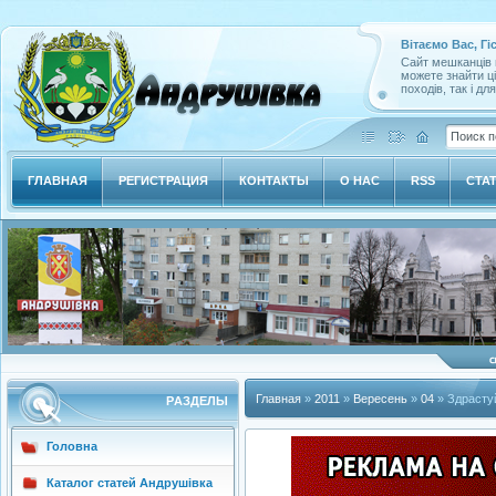
Вітаємо Вас, Гі
Сайт мешканців м
можете знайти ц
походів, так і дл
ГЛАВНАЯ
РЕГИСТРАЦИЯ
КОНТАКТЫ
О НАС
RSS
СТА
Главная
»
2011
»
Вересень
»
04
» Здрасту
РAЗДЕЛЫ
Головна
Каталог статей Андрушівка