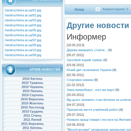
Комментариев: 0
Назад
//andruchivka.at.ua/01.jpg
//andruchivka.at.ua/02.jpg
//andruchivka.at.ua/03.jpg
Другие новости 
//andruchivka.at.ua/04.jpg
//andruchivka.at.ua/05.jpg
Информер
//andruchivka.at.ua/06.jpg
//andruchivka.at.ua/07.jpg
//andruchivka.at.ua/09.jpg
[18.05.2013]
//andruchivka.at.ua/10.jpg
Дерева вмирають стоячи...
(
0
)
//andruchivka.at.ua/08.jpg
[05.07.2011]
Заготівля кормів триває
(
0
)
[03.06.2011]
АРХИВ НОВОСТЕЙ
Юний цвіт незалежної України
(
0
)
[02.06.2011]
2010 Квітень
Спортивні новини
(
0
)
2010 Травень
[11.02.2012]
2010 Червень
Зима випробовує, чого ми варті
(
0
)
2010 Липень
[20.04.2011]
2010 Серпень
2010 Вересень
Від цього залежить стан безпеки на шляха
2010 Жовтень
[04.07.2010]
2010 Листопад
Присвятив життя улюбленій роботі
(
0
)
2010 Грудень
[29.07.2011]
2011 Січень
2011 Лютий
Названо кращі товари і послуги на Житом
2011 Березень
[18.06.2010]
2011 Квітень
“Веселі музики” зачарували запальною гро