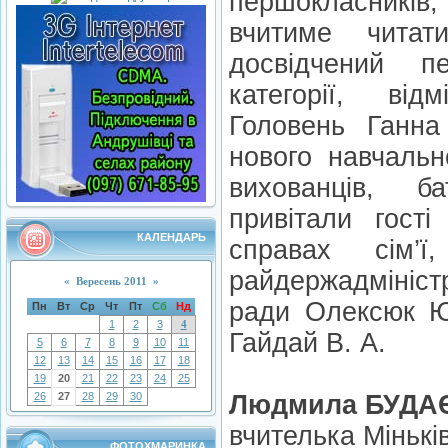
першокласників,
вчитиме читат
досвідчений п
категорії, від
Головень Ганна
нового навчальн
вихованців, ба
привітали гості
КАЛЕНДАРЬ
справах сім’
райдержадмініст
«
Вересень 2011
»
ради Олексюк Ю.
Пн
Вт
Ср
Чт
Пт
Сб
Нд
1
2
3
4
Гайдай В. А.
5
6
7
8
9
10
11
12
13
14
15
16
17
18
19
20
21
22
23
24
25
26
27
28
29
30
Людмила БУДА
вчителька Міньків
ФОТОХМАРИНКА