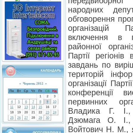
передвиборної
народних депу
обговорення проп
організацій П
включення в п
районної органі
Партії регіонів
завдань по вирі
КАЛЕНДАРЬ
територій інфо
організації Парті
«
Червень 2012
»
конференції в
Пн
Вт
Ср
Чт
Пт
Сб
Нд
1
2
3
первинних орг
4
5
6
7
8
9
10
11
12
13
14
15
16
17
Владика Г. І.
18
19
20
21
22
23
24
25
26
27
28
29
30
Дзюмага О. І.,
Войтович Н. М., 
ФОТОХМАРИНКА