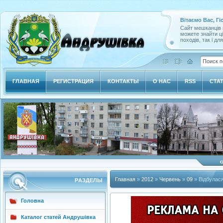
Вітаємо Вас, Гі
Сайт мешканців м
можете знайти ц
походів, так і дл
ГЛАВНАЯ
РЕГИСТРАЦИЯ
КОНТАКТЫ
О НАС
RSS
СТА
Главная
»
2012
»
Червень
»
09
» Відбулася
РAЗДЕЛЫ
Головна
Каталог статей Андрушівка