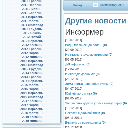
2011 Травень
2011 Червень
Комментариев: 0
Назад
2011 Липень
2011 Серпень
2011 Вересень
Другие новости 
2011 Жовтень
2011 Листопад
2011 Грудень
Информер
2012 Січень
2012 Лютий
[15.07.2011]
2012 Березень
2012 Квітень
Веди, місточок, до села...
(
0
)
2012 Травень
[29.09.2010]
2012 Червень
Не старіють душею ветерани
(
0
)
2012 Липень
[03.05.2012]
2012 Вересень
ДАІ інформує:
(
0
)
2012 Листопад
2012 Грудень
[12.04.2013]
2013 Квітень
Із спогадів давніх літ
(
0
)
2013 Травень
[25.12.2010]
2014 Березень
Зима спитає, що робив улітку
(
0
)
2015 Жовтень
[04.07.2010]
2016 Червень
2016 Вересень
Ювілей мого міста
(
0
)
2016 Листопад
[01.05.2012]
2017 Квітень
Зашумлять дерева у сільському парку
(
0
)
2017 Червень
[10.12.2011]
2018 Вересень
2018 Жовтень
Секрети щасливоЇ жінки
(
0
)
2019 Квітень
[08.11.2011]
2019 Липень
Вчитель за покликанням
(
0
)
[25.12.2011]