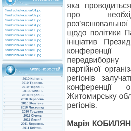
яка проводитьс
//andruchivka.at.ua/01.jpg
про необхід
//andruchivka.at.ua/02.jpg
//andruchivka.at.ua/03.jpg
роз’яснювальної
//andruchivka.at.ua/04.jpg
//andruchivka.at.ua/05.jpg
щодо політики Па
//andruchivka.at.ua/06.jpg
ініціатив Прези
//andruchivka.at.ua/07.jpg
//andruchivka.at.ua/09.jpg
конференції 
//andruchivka.at.ua/10.jpg
//andruchivka.at.ua/08.jpg
передвиборну
партійної організ
АРХИВ НОВОСТЕЙ
регіонів залуча
2010 Квітень
2010 Травень
конференції 
2010 Червень
2010 Липень
Житомирську обл
2010 Серпень
2010 Вересень
регіонів.
2010 Жовтень
2010 Листопад
2010 Грудень
2011 Січень
2011 Лютий
Марія КОБИЛЯ
2011 Березень
2011 Квітень