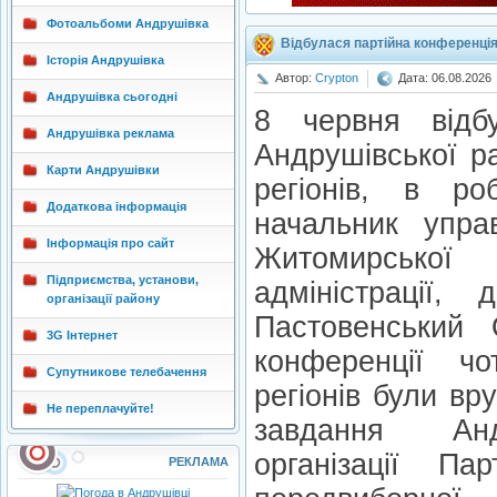
Фотоальбоми Андрушівка
Відбулася партійна конференці
Історія Андрушівка
Автор:
Crypton
Дата: 06.08.2026
Андрушівка сьогодні
8 червня відб
Андрушівка реклама
Андрушівської ра
Карти Андрушівки
регіонів, в ро
Додаткова інформація
начальник упра
Інформація про сайт
Житомирської
Підприємства, установи,
адміністрації,
організації району
Пастовенський
3G Інтернет
конференції ч
Супутникове телебачення
регіонів були вру
Не переплачуйте!
завдання Анд
організації Па
РЕКЛАМА