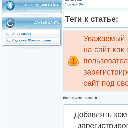
Ярмарок
(
0
)
ПЕРЕВОДЧИК САЙТА
Теги к статье:
ДРУЗЬЯ САЙТА
Андрушівка
Уважаемый 
Саджанці Житомирщини
на сайт как
пользовате
зарегистрир
сайт под св
Всего комментариев
:
0
Добавлять ком
зарегистриро