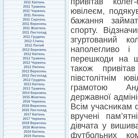
привітав колег
2011 Квітень
2011 Травень
ювілеєм, подяку
2011 Червень
2011 Липень
бажання займа
2011 Серпень
2011 Вересень
спорту. Відзнач
2011 Жовтень
2011 Листопад
2011 Грудень
згуртований ко
2012 Січень
2012 Лютий
наполегливо і
2012 Березень
2012 Квітень
перешкоди на ш
2012 Травень
2012 Червень
також привіта
2012 Липень
2012 Вересень
півстолітнім юв
2012 Листопад
2012 Грудень
2013 Квітень
грамотою Анд
2013 Травень
2014 Березень
державної адміні
2015 Жовтень
2016 Червень
Всім учасникам 
2016 Вересень
2016 Листопад
вручені пам’ятн
2017 Квітень
2017 Червень
2018 Вересень
дівчата у вишив
2018 Жовтень
2019 Квітень
футбольних ко
2019 Липень