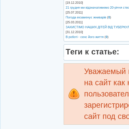
[19.12.2010]
21 грудня ми відзначатимемо 20-річчя ств
[25.07.2011]
Погода екзаменує жниварів
(
0
)
[25.03.2011]
ЗАХИСТІМО НАШИХ ДІТЕЙ ВІД ТУБЕРКУ
[31.12.2010]
В роботі - сенс його життя
(
0
)
Теги к статье:
Уважаемый 
на сайт как
пользовате
зарегистрир
сайт под св