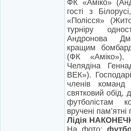
ФК «Аміко» (Анд
гості з Білорус
«Полісся» (Жит
турніру одно
Андронова Дм
кращим бомбард
(ФК «Аміко»),
Челядіна Генн
ВЕК»). Господар
членів команд
святковий обід, 
футболістам к
вручені пам’ятні
Лідія НАКОНЕЧ
На фото:
футбо