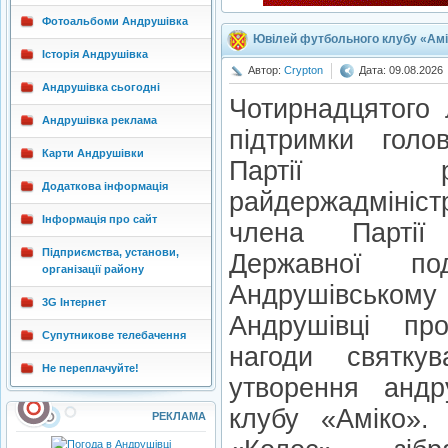
Фотоальбоми Андрушівка
Ювілей футбольного клубу «Амі
Історія Андрушівка
Автор:
Crypton
Дата: 09.08.2026
Андрушівка сьогодні
Чотирнадцятого 
Андрушівка реклама
підтримки голов
Карти Андрушівки
Партії ре
Додаткова інформація
райдержадмініс
Інформація про сайт
члена Партії 
Підприємства, установи,
Державної под
організації району
Андрушівському 
3G Інтернет
Андрушівці пр
Супутникове телебачення
нагоди святку
Не переплачуйте!
утворення андр
клубу «Аміко».
РЕКЛАМА