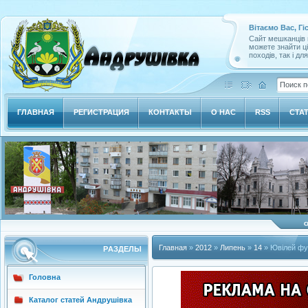
Вітаємо Вас, Гі
Сайт мешканців м
можете знайти ц
походів, так і дл
ГЛАВНАЯ
РЕГИСТРАЦИЯ
КОНТАКТЫ
О НАС
RSS
СТА
Главная
»
2012
»
Липень
»
14
» Ювілей фу
РAЗДЕЛЫ
Головна
Каталог статей Андрушівка