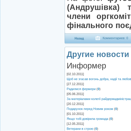
(Андрушівка) 
члени оргкомі
фінального поє
Комментариев: 0
Назад
Другие новости 
Информер
[02.10.2011]
Щоб не згасав вогонь добра, надії та любов
[27.12.2011]
Радилися фермери
(
0
)
[05.06.2011]
За матеріалами колегії райдержадміністрац
[20.12.2011]
Подарунок перед Новим роком
(
0
)
[01.10.2011]
Якщо тобі довірила громада
(
0
)
[12.05.2011]
Ветерани в строю
(
0
)