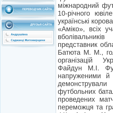
міжнародний фут
ПЕРЕВОДЧИК САЙТА
10-річного ювіл
українські корова
ДРУЗЬЯ САЙТА
«Аміко», всіх уч
Андрушівка
вболівальник
Саджанці Житомирщини
представник обл
Батюта М. М., г
організацій У
Файдун М.І. Фу
напруженими й 
демонструвал
футбольних батал
проведених матч
переможця та гр