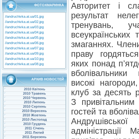
Авторитет і с
ФОТОХМАРИНКА
результат неле
//andruchivka.at.ua/01.jpg
//andruchivka.at.ua/02.jpg
тренувань, уч
//andruchivka.at.ua/03.jpg
всеукраїнських 
//andruchivka.at.ua/04.jpg
//andruchivka.at.ua/05.jpg
змаганнях. Член
//andruchivka.at.ua/06.jpg
//andruchivka.at.ua/07.jpg
праву гордятьс
//andruchivka.at.ua/09.jpg
//andruchivka.at.ua/10.jpg
яких понад п’ятд
//andruchivka.at.ua/08.jpg
вболівальники
АРХИВ НОВОСТЕЙ
високі нагороди
2010 Квітень
клуб за десять р
2010 Травень
2010 Червень
З привітальним 
2010 Липень
2010 Серпень
гостей та вболів
2010 Вересень
2010 Жовтень
Андрушівської
2010 Листопад
2010 Грудень
2011 Січень
адміністрації
2011 Лютий
2011 Березень