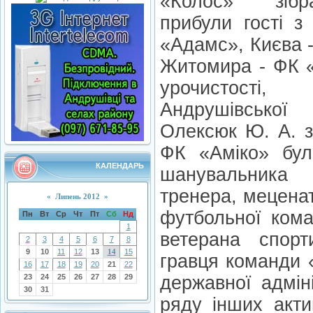
«Колос» зібра
прибули гості з
«Адамс», Києва 
Житомира - ФК «
урочистості
Андрушівської
Олексюк Ю. А. з
ФК «Аміко» було
КАЛЕНДАРЬ
шанувальника
тренера, мецена
«
Липень 2012
»
футбольної кома
Пн
Вт
Ср
Чт
Пт
Сб
Нд
1
ветерана спорт
2
3
4
5
6
7
8
9
10
11
12
13
14
15
гравця команди 
16
17
18
19
20
21
22
23
24
25
26
27
28
29
державної адмін
30
31
ряду інших акти