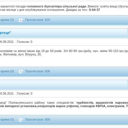
 вакантної посади
головного бухгалтера сільської ради.
Вимоги: освіта вища (бухга
гом місяця з дня опублікування оголошення. Довідки за тел.:
5-64-37
ариев:(0)
Просмотров: 620
ртеця”
06.09.2011
Голосов: 0
чоловіків та жінок) віком від 18 до 50 років. З/п 80-90 грн./добу, нач. зміни 90-110 грн
м. Житомир, вул. Вітрука, 26.
ариев:(0)
Просмотров: 606
30.06.2011
Голосов: 0
вод” Попільнянського району таких спеціалістів:
турбіністів, машиністів парови
рів випарної установки,операторів варки утфелю, слюсарів КВПіА, електриків.
Т
ариев:(0)
Просмотров: 669