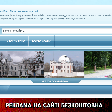
мо Вас, Гість, на нашому сайті!
ешканців м.Андрушівка. На сайті є опис нашого чудового міста, також ви можете знайт
удове як для туристичних походів, так і для культурних відпочинків.
СТАТИСТИКА
КАРТА САЙТА