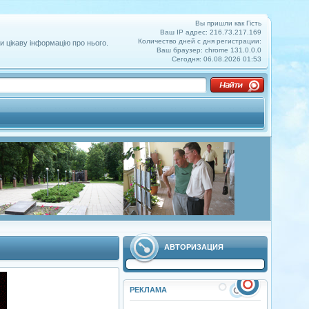
Вы пришли как Гість
Ваш IP адрес: 216.73.217.169
Количество дней с дня регистрации:
и цікаву інформацію про нього.
Ваш браузер: chrome 131.0.0.0
Сегодня: 06.08.2026 01:53
АВТОРИЗАЦИЯ
РЕКЛАМА