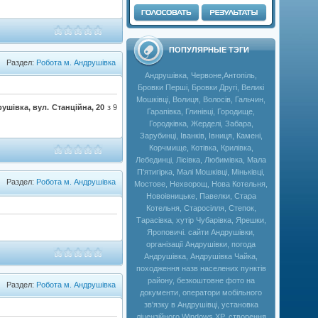
ПОПУЛЯРНЫЕ ТЭГИ
Раздел:
Робота м. Андрушівка
Андрушівка, Червоне,Антопіль,
Бровки Перші, Бровки Другі, Великі
Мошківці, Волиця, Волосів, Гальчин,
ушівка, вул. Станційна, 20
з 9
Гарапівка, Глинівці, Городище,
Городківка, Жерделі, Забара,
Зарубинці, Іванків, Івниця, Камені,
Корчмище, Котівка, Крилівка,
Лебединці, Лісівка, Любимівка, Мала
П'ятигірка, Малі Мошківці, Міньківці,
Раздел:
Робота м. Андрушівка
Мостове, Нехворощ, Нова Котельня,
Новоівницьке, Павелки, Стара
Котельня, Старосілля, Степок,
Тарасівка, хутір Чубарівка, Ярешки,
Яроповичі. сайти Андрушівки,
організації Андрушівки, погода
Андрушівка, Андрушівка Чайка,
походження назв населених пунктів
району, безкоштовне фото на
Раздел:
Робота м. Андрушівка
документи, оператори мобільного
зв'язку в Андрушівці, установка
ліцензійного Windows XP, створення