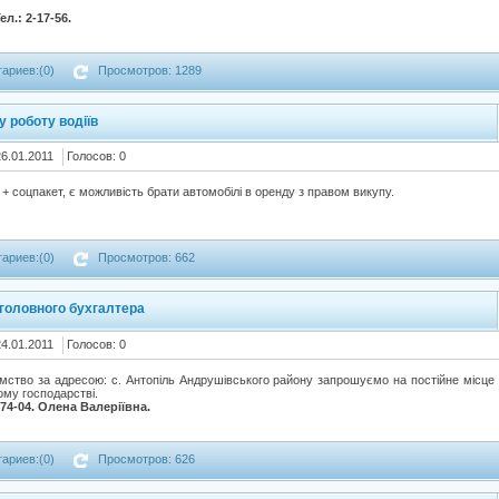
л.: 2-17-56.
ариев:(0)
Просмотров: 1289
 роботу водіїв
26.01.2011
Голосов: 0
+ соцпакет, є можливість брати автомобілі в оренду з правом викупу.
ариев:(0)
Просмотров: 662
головного бухгалтера
24.01.2011
Голосов: 0
ємство за адресою: с. Антопіль Андрушівського району запрошуємо на постійне місце
ому господарстві.
-74-04. Олена Валеріївна.
ариев:(0)
Просмотров: 626