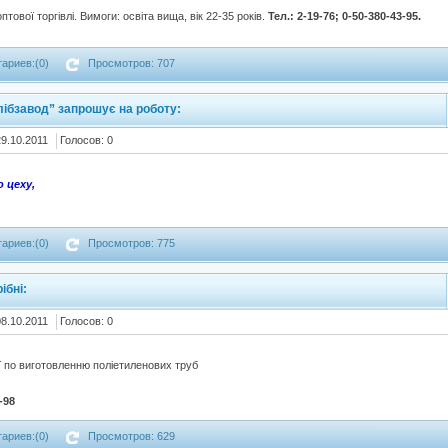
тової торгівлі. Вимоги: освіта вища, вік 22-35 років.
Тел.: 2-19-76; 0-50-380-43-95.
ариев:(0)
Просмотров: 707
лібзавод” запрошує на роботу:
29.10.2011
Голосов: 0
 цеху,
ариев:(0)
Просмотров: 775
ібні:
08.10.2011
Голосов: 0
 по виготовленню поліетиленових труб
-98
ариев:(0)
Просмотров: 629