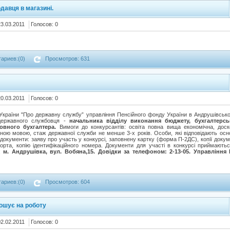
давця в магазині.
23.03.2011
Голосов: 0
ариев:(0)
Просмотров: 631
20.03.2011
Голосов: 0
у України "Про державну службу” управління Пенсійного фонду України в Андрушівськ
 державного службовця -
начальника відділу виконання бюджету, бухгалтерсь
ловного бухгалтера.
Вимоги до конкурсантів: освіта повна вища економічна, дос
ною мовою, стаж державної служби не менше 3-х років. Особи, які відповідають ос
 документи: заяву про участь у конкурсі, заповнену картку (форма П-2ДС), копії докум
порта, копію ідентифікаційного номера. Документи для участі в конкурсі приймають
ю:
м. Андрушівка, вул. Вобяна,15. Довідки за телефоном: 2-13-05. Управління
ариев:(0)
Просмотров: 604
ошує на роботу
02.02.2011
Голосов: 0