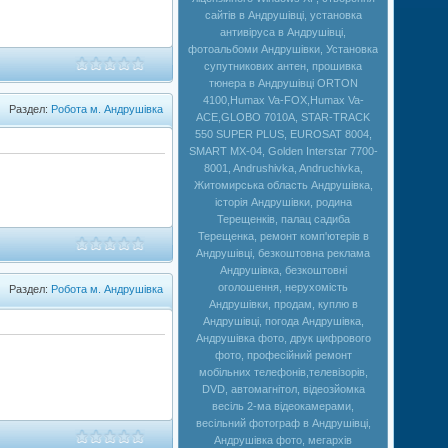
сайтів в Андрушівці, установка
антивіруса в Андрушівці,
фотоальбоми Андрушівки, Установка
супутникових антен, прошивка
тюнера в Андрушівці ORTON
4100,Humax Va-FOX,Нumax Va-
Раздел:
Робота м. Андрушівка
ACE,GLOBO 7010A, STAR-TRACK
550 SUPER PLUS, EUROSAT 8004,
SMART MX-04, Golden Interstar 7700-
8001, Andrushivka, Andruchivka,
Житомирська область Андрушівка,
історія Андрушівки, родина
Терещенків, палац садиба
Терещенка, ремонт комп'ютерів в
Андрушівці, безкоштовна реклама
Андрушівка, безкоштовні
оголошення, нерухомість
Раздел:
Робота м. Андрушівка
Андрушівки, продам, куплю в
Андрушівці, погода Андрушівка,
Андрушівка фото, друк цифрового
фото, професійний ремонт
мобільних телефонів,телевізорів,
DVD, автомагнітол, відеозйомка
весіль 2-ма відеокамерами,
весільний фотограф в Андрушівці,
Андрушівка фото, мегархів