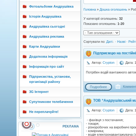
Фотоальбоми Андрушівка
Головна
»
Дошка оголошень
» Роб
Історія Андрушівка
У категорії оголошень
:
32
Показано оголошень
:
1-20
Андрушівка сьогодні
Андрушівка реклама
Сортувати по
:
Даті
·
Назві
·
Рейт
Карти Андрушівки
Підприємцю на постійні
Додаткова інформація
Автор:
Crypton
Дата: 
Інформація про сайт
Потрібен водій вантажного автомо
Підприємства, установи,
організації району
Коммент
Подробнее
3G Інтернет
ТОВ “Андрушівський ма
Супутникове телебачення
Автор:
Crypton
Дата: 
Не переплачуйте!
- фахівця з постачання;
- токаря;
РЕКЛАМА
- різноробочих на виробничі про
- комірника;
- водія електронавантажувача (