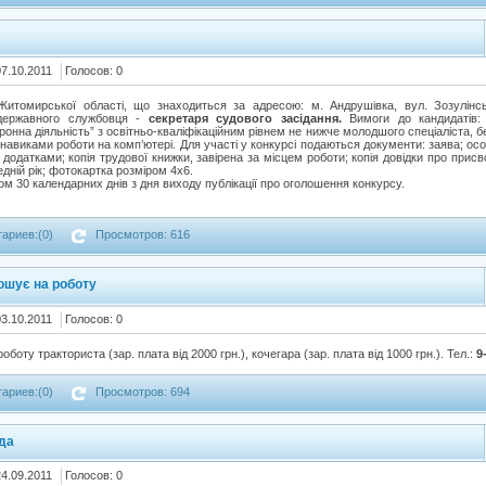
07.10.2011
Голосов: 0
итомирської області, що знаходиться за адресою: м. Андрушівка, вул. Зозулінс
 державного службовця -
секретаря судового засідання.
Вимоги до кандидатів: 
онна діяльність” з освітньо-кваліфікаційним рівнем не нижче молодшого спеціаліста, бе
авиками роботи на комп’ютері. Для участі у конкурсі подаються документи: заява; ос
 додатками; копія трудової книжки, завірена за місцем роботи; копія довідки про прис
дній рік; фотокартка розміром 4x6.
 30 календарних днів з дня виходу публікації про оголошення конкурсу.
ариев:(0)
Просмотров: 616
ошує на роботу
03.10.2011
Голосов: 0
ту тракториста (зар. плата від 2000 грн.), кочегара (зар. плата від 1000 грн.). Тел.:
9
ариев:(0)
Просмотров: 694
ада
24.09.2011
Голосов: 0