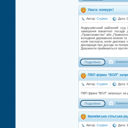
Увага: конкурс!
Автор:
Crypton
Дата: 
Андрушівський районний суд Ж
заміщення вакантної посади
„Правознавство” або „Правоохор
володіння державною мовою та н
копія паспорта; копія диплома з
декларація про доходи за попере
Документи приймаються протягом
Коммент
Подробнее
ПВП фірма “ВОЛ” запр
Автор:
Crypton
Дата: 
ПВП фірма "ВОЛ” запрошує на робо
Коммент
Подробнее
Іванківська сільська р
Автор:
Crypton
Дата: 