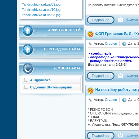
//andruchivka.at.ua/09.jpg
на роботу потрібен менеджер з оп
//andruchivka.at.ua/10.jpg
//andruchivka.at.ua/08.jpg
Коммент
Подробнее
АРХИВ НОВОСТЕЙ
ФОП Гринишин В. Є. “Х
Автор:
Crypton
Дата: 
ПЕРЕВОДЧИК САЙТА
- кондитерів,
- оператора кондитерського
- різноробочих та водіїв.
Довідки за тел.: 2-18-34.
ДРУЗЬЯ САЙТА
Коммент
Подробнее
Андрушівка
Саджанці Житомирщини
На постійну роботу потр
Автор:
Crypton
Дата: 
* РІЗНОРОБОЧІ
* ОПЕРАТОРИ екструдерної лінії
*ТОКАР
* ЕЛЕКТРИК
м. Андрушівка.
Тел.: 067-702-56
Коммент
Подробнее