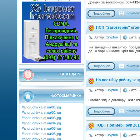
Довідки за телефоном:
067-412-
Коммент
Подробнее
ПСП “Заготзерно” огол
Автор:
Crypton
Дата: 
на заміщення вакантної посади
до 10 години щодня, крім вихідн
Коммент
Подробнее
КАЛЕНДАРЬ
На постійну роботу за
Автор:
Crypton
Дата: 
ФОТОХМАРИНКА
Оплата згідно договору.
Тел.: 0
//andruchivka.at.ua/01.jpg
Коммент
Подробнее
//andruchivka.at.ua/02.jpg
//andruchivka.at.ua/03.jpg
//andruchivka.at.ua/04.jpg
ТОВ «Полімер Груп 201
//andruchivka.at.ua/05.jpg
//andruchivka.at.ua/06.jpg
Автор:
Crypton
Дата: 
//andruchivka.at.ua/07.jpg