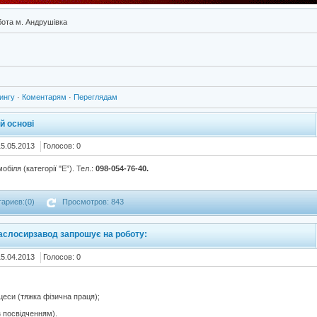
ота м. Андрушівка
ингу
·
Коментарям
·
Переглядам
й основі
15.05.2013
Голосов: 0
біля (категорії "Е”). Тел.:
098-054-76-40.
ариев:(0)
Просмотров: 843
слосирзавод запрошує на роботу:
15.04.2013
Голосов: 0
цеси (тяжка фізична праця);
з посвідченням).