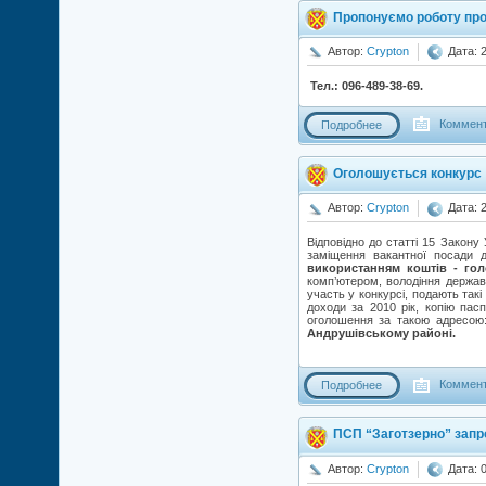
Пропонуємо роботу про
Автор:
Crypton
Дата: 
Тел.: 096-489-38-69.
Коммент
Подробнее
Оголошується конкурс
Автор:
Crypton
Дата: 
Відповідно до статті 15 Закон
заміщення вакантної посади
використанням коштів - го
комп’ютером, володіння держав
участь у конкурсі, подають такі
доходи за 2010 рік, копію пас
оголошення за такою адресо
Андрушівському районі.
Коммент
Подробнее
ПСП “Заготзерно” запр
Автор:
Crypton
Дата: 