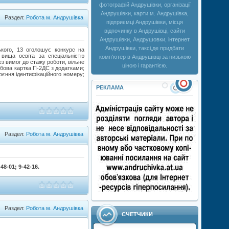
фотографій Андрушівки, організації
Андрушівки, карти м. Андрушівка,
Раздел:
Робота м. Андрушівка
підприємці Андрушівки, місця
відпочинку в Андрушівці, сайти
Андрушівки, Андрушовки, інтернет
Андрушівки, таксі,де придбати
ького, 13 оголошує конкурс на
вища освіта за спеціальністю
комп'ютер в Андрушівці за низькою
з вимог до стажу роботи, вільне
ціною і гарантією.
обова картка П-2ДС з додатками;
воєння ідентифікаційного номеру;
РЕКЛАМА
Раздел:
Робота м. Андрушівка
-48-01; 9-42-16.
Раздел:
Робота м. Андрушівка
СЧЕТЧИКИ