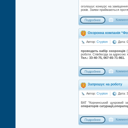
оголошує конкурс на заміщення
років. Заяви приймаються протя
Коммент
Подробнее
Охоронна компанія “Фо
Автор:
Crypton
Дата: 
проводить набір охоронців
(
роботи. Співбесіда за адресою: 
Тел.: 33-40-75, 067-65-71-861.
Коммент
Подробнее
Запрошує на роботу
Автор:
Crypton
Дата: 
ВАТ "Корнинський цукровий за
операторів сатурації,операто
Коммент
Подробнее