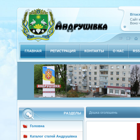
Вітає
Сайт м
Воно ч
ГЛАВНАЯ
РЕГИСТРАЦИЯ
КОНТАКТЫ
О НАС
RSS
Дошка оголошень
РAЗДЕЛЫ
Головна
Каталог статей Андрушівка