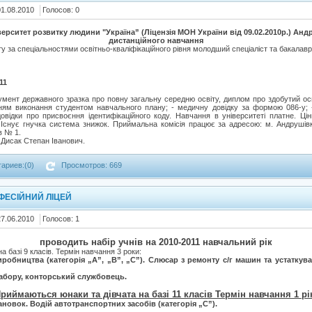
01.08.2010
Голосов: 0
ерситет розвитку людини "Україна” (Ліцензія МОН України від 09.02.2010р.) Ан
дистанційного навчання
 за спеціальностями освітньо-кваліфікаційного рівня молодший спеціаліст та бакалав
11
умент державного зразка про повну загальну середню освіту, диплом про здобутий осв
нням виконання студентом навчального плану; - медичну довідку за формою 086-у; 
довідки про присвоєння ідентифікаційного коду. Навчання в університеті платне. Ці
Існує гнучка система знижок. Приймальна комісія працює за адресою: м. Андрушів
в № 1.
.
Дисак Степан Іванович.
ариев:(0)
Просмотров: 669
ФЕСІЙНИЙ ЛІЦЕЙ
27.06.2010
Голосов: 1
проводить набір учнів на 2010-2011 навчальний рік
 базі 9 класів. Термін навчання 3 роки:
иробництва (категорія „А”, „В”, „С”). Слюсар з ремонту с/г машин та устатку
абору, конторський службовець.
риймаються юнаки та дівчата на базі 11 класів Термін навчання 1 рі
новок. Водій автотранспортних засобів (категорія „С”).