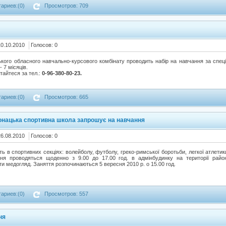
ариев:(0)
Просмотров: 709
10.10.2010
Голосов: 0
ого обласного навчально-курсового комбінату проводить набір на навчання за спец
 7 місяців.
тайтеся за тел.:
0-96-380-80-23.
ариев:(0)
Просмотров: 665
нацька спортивна школа запрошує на навчання
26.08.2010
Голосов: 0
ять в спортивних секціях: волейболу, футболу, греко-римської боротьби, легкої атлети
ня проводяться щоденно з 9.00 до 17.00 год. в адмінбудинку на території райо
ти медогляд. Заняття розпочинаються 5 вересня 2010 р. о 15.00 год.
ариев:(0)
Просмотров: 557
ня