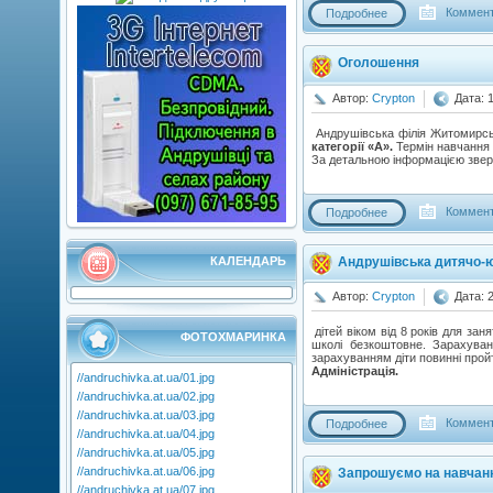
Коммент
Подробнее
Оголошення
Автор:
Crypton
Дата: 
Андрушівська філія Житомирськ
категорії «А».
Термін навчання -
За детальною інформацією звер
Коммент
Подробнее
Андрушівська дитячо-ю
КАЛЕНДАРЬ
Автор:
Crypton
Дата: 
дітей віком від 8 років для зан
ФОТОХМАРИНКА
школі безкоштовне. Зарахуван
зарахуванням діти повинні прой
Адміністрація.
//andruchivka.at.ua/01.jpg
//andruchivka.at.ua/02.jpg
//andruchivka.at.ua/03.jpg
Коммент
Подробнее
//andruchivka.at.ua/04.jpg
//andruchivka.at.ua/05.jpg
//andruchivka.at.ua/06.jpg
Запрошуємо на навчан
//andruchivka.at.ua/07.jpg