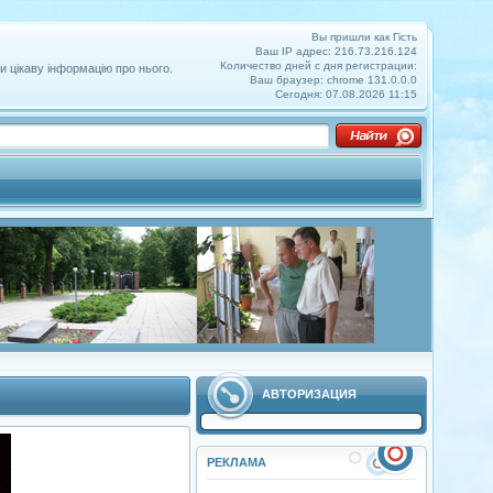
Вы пришли как Гість
Ваш IP адрес: 216.73.216.124
Количество дней с дня регистрации:
и цікаву інформацію про нього.
Ваш браузер: chrome 131.0.0.0
Сегодня: 07.08.2026 11:15
АВТОРИЗАЦИЯ
РЕКЛАМА