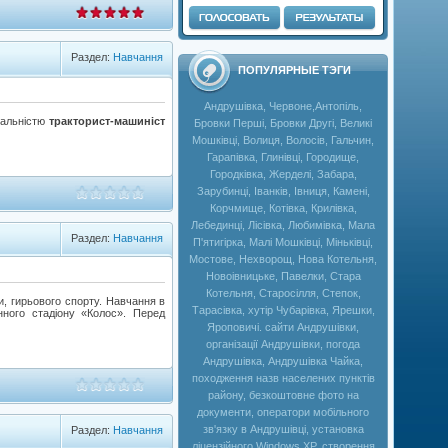
Раздел:
Навчання
ПОПУЛЯРНЫЕ ТЭГИ
Андрушівка, Червоне,Антопіль,
іальністю
тракторист-машиніст
Бровки Перші, Бровки Другі, Великі
Мошківці, Волиця, Волосів, Гальчин,
Гарапівка, Глинівці, Городище,
Городківка, Жерделі, Забара,
Зарубинці, Іванків, Івниця, Камені,
Корчмище, Котівка, Крилівка,
Лебединці, Лісівка, Любимівка, Мала
Раздел:
Навчання
П'ятигірка, Малі Мошківці, Міньківці,
Мостове, Нехворощ, Нова Котельня,
Новоівницьке, Павелки, Стара
Котельня, Старосілля, Степок,
ки, гирьового спорту. Навчання в
Тарасівка, хутір Чубарівка, Ярешки,
нного стадіону «Колос». Перед
Яроповичі. сайти Андрушівки,
організації Андрушівки, погода
Андрушівка, Андрушівка Чайка,
походження назв населених пунктів
району, безкоштовне фото на
документи, оператори мобільного
зв'язку в Андрушівці, установка
Раздел:
Навчання
ліцензійного Windows XP, створення