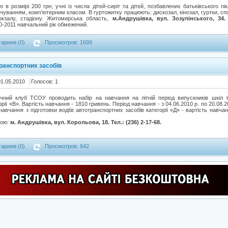
 в розмірі 200 грн; учні із числа дітей-сиріт та дітей, позбавлених батьківського пік
уванням, комп’ютерним класом. В гуртожитку працюють: дискозал, кінозал, гуртки, спор
окзалу, стадіону. Житомирська область,
м.Андрушівка, вул. Зозулінського, 34. Т
10-2011 навчальний рік обмежений.
ариев:(0)
Просмотров: 1699
транспортних засобів
01.05.2010
Голосов: 1
чний клуб ТСОУ проводить набір на навчання на літній період випускників шкіл та
рії «В». Вартість навчання - 1810 гривень. Період навчання - з 04.06.2010 р. по 20.08.2
навчання з підготовки водіїв автотранспортних засобів категорії «Д» - вартість навчан
сою:
м. Андрушівка, вул. Корольова, 18. Тел.: (236) 2-17-68.
ариев:(0)
Просмотров: 642