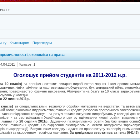
вчання
ингу
·
Коментарям
·
Переглядам
промисловості, економіки та права
04.04.2011
Голосов: 1
Оголошує прийом студентів на 2011-2012 н.р.
та 10 класів)
за спеціальностями: ливарне виробництво чорних і кольорових металів
матичних лініях; хімічне та нафтове машинобудування; бухгалтерський облік; економіка
ння; правознавство; фізичне виховання. Абітурієнти на базі 9 та 10 класів зараховуют
бувань у коледжі.
о 22 липня 2011р.
 класів)
за спеціальностями: технологія обробки матеріалів на верстатах та автомати
й облік; економіка підприємства; фінанси і кредит; розробка програмного забезпечення
а заочне відділення коледжу: - за результатами вступних випробувань у коледжі для ос
аніше; - за сертифікатами Українського центру оцінювання якості освіти, виданими 
 липня по 28 серпня 2011р.
Відділення післядипломної освіти (на базі вищої освіти
облік; фінанси і кредит. На відділення післядипломної освіти абітурієнти зарахо
V рівня акредитації). Випускникам коледжу надається право вступу за спорідненими с
тифікатів) за скороченим терміном навчання.
За довідками звертатись за тел.: (04143) 2