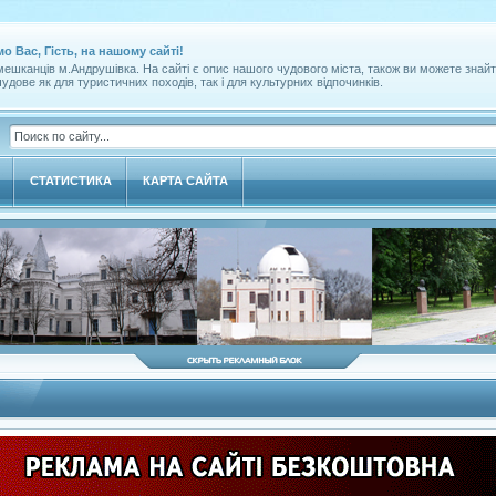
мо Вас, Гість, на нашому сайті!
ешканців м.Андрушівка. На сайті є опис нашого чудового міста, також ви можете знайт
удове як для туристичних походів, так і для культурних відпочинків.
СТАТИСТИКА
КАРТА САЙТА