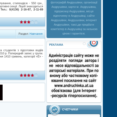
фотографій Андрушівки, організації
лування, стипендією - 550 грн.,
тивні секції. Ліцей знаходиться
Андрушівки, карти м. Андрушівка,
ел.: 0(4136) 2-16-87, 2-11-69
підприємці Андрушівки, місця
відпочинку в Андрушівці, сайти
Андрушівки, Андрушовки, інтернет
Андрушівки, таксі,де придбати
комп'ютер в Андрушівці за низькою
ціною і гарантією.
Раздел:
Навчання
РЕКЛАМА
 студентів з підготовки водіїв
010 р. Попередній запис у групи.
ня 1410 гривень, категорії «Е» -
СЧЕТЧИКИ