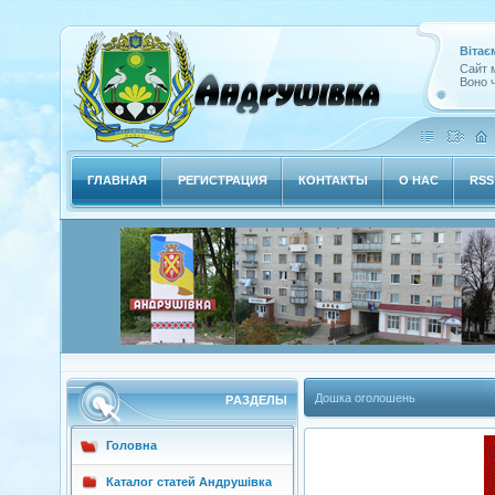
Вітає
Сайт м
Воно ч
ГЛАВНАЯ
РЕГИСТРАЦИЯ
КОНТАКТЫ
О НАС
RSS
Дошка оголошень
РAЗДЕЛЫ
Головна
Каталог статей Андрушівка