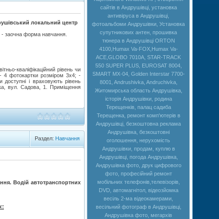
сайтів в Андрушівці, установка
антивіруса в Андрушівці,
друшівський локальний центр
фотоальбоми Андрушівки, Установка
супутникових антен, прошивка
р - заочна форма навчання.
тюнера в Андрушівці ORTON
4100,Humax Va-FOX,Нumax Va-
ACE,GLOBO 7010A, STAR-TRACK
550 SUPER PLUS, EUROSAT 8004,
ітньо-кваліфікаційний рівень чи
SMART MX-04, Golden Interstar 7700-
- 4 фотокартки розміром 3х4; -
ни доступні і враховують рівень
8001, Andrushivka, Andruchivka,
ка, вул. Садова, 1. Приміщення
Житомирська область Андрушівка,
історія Андрушівки, родина
Терещенків, палац садиба
Терещенка, ремонт комп'ютерів в
Андрушівці, безкоштовна реклама
Андрушівка, безкоштовні
Раздел:
Навчання
оголошення, нерухомість
Андрушівки, продам, куплю в
Андрушівці, погода Андрушівка,
Андрушівка фото, друк цифрового
фото, професійний ремонт
мобільних телефонів,телевізорів,
вання. Водій автотранспортних
DVD, автомагнітол, відеозйомка
весіль 2-ма відеокамерами,
к:
весільний фотограф в Андрушівці,
Андрушівка фото, мегархів