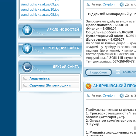
Автор:
Crypton
Дата: 
//andruchivka.at.ua/09.jpg
//andruchivka.at.ua/10.jpg
Відкритий міжнародний унів
//andruchivka.at.ua/08.jpg
Запрошуємо здобути вищу освіту
Правознавство - 5.060101
Фінанси - 5.050104
АРХИВ НОВОСТЕЙ
Соціальна робота - 5.040200
Бухгалтерський облік - 5.0501
Діловодство - 5.020107
До заяви вступник додає: - док
академічну довідку із зазначе
ПЕРЕВОДЧИК САЙТА
паспорт (його копію); - копію 
платоспроможності населення. 
Андрушівської ЗОШ І-ІІІ ступені
Тел. для довідок:
067-259-96-77
ДРУЗЬЯ САЙТА
Коммент
Подробнее
Андрушівка
Саджанці Житомирщини
АНДРУШІВСЬКИЙ ПРО
Автор:
Crypton
Дата: 
Приймаються юнаки та дівчата на
1. Тракторист-машиніст с/г в
засобів (категорія „С”).
2. Оператор комп’ютерного н
3. Кухар.
П
1. Машиніст холодильних уста
2. Перукар.