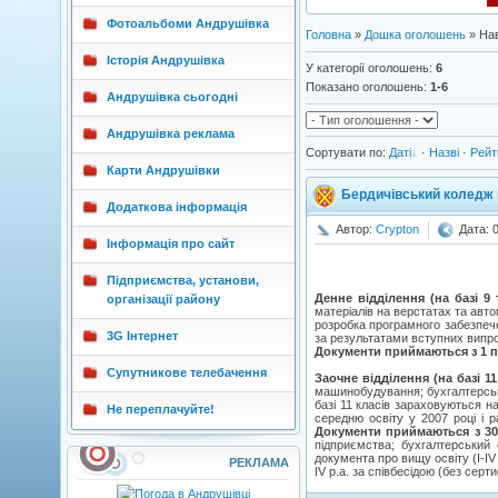
Фотоальбоми Андрушівка
Головна
»
Дошка оголошень
» На
Історія Андрушівка
У категорії оголошень
:
6
Показано оголошень
:
1-6
Андрушівка сьогодні
Андрушівка реклама
Сортувати по
:
Даті
·
Назві
·
Рейт
Карти Андрушівки
Бердичівський коледж 
Додаткова інформація
Автор:
Crypton
Дата: 
Інформація про сайт
Підприємства, установи,
Денне відділення (на базі 9 
організації району
матеріалів на верстатах та авто
розробка програмного забезпече
3G Інтернет
за результатами вступних випро
Документи приймаються з 1 п
Супутникове телебачення
Заочне відділення (на базі 11
машинобудування; бухгалтерськи
базі 11 класів зараховуються н
Не переплачуйте!
середню освіту у 2007 році і р
Документи приймаються з 30
підприємства; бухгалтерський 
документа про вищу освіту (I-I
РЕКЛАМА
IV p.a. за співбесідою (без сер