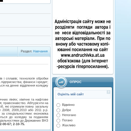
Раздел:
Навчання
 і сплавів; технологія обробки
ОПРОС
 підприємства; фінанси і кредит;
ься на денне відділення коледжу
Оцініть мій сайт
чних лініях; хімічне та нафтове
; правознавство. Абітурієнти на
Відмінно
іб, які отримали повну загальну
Добре
у 2008, 2009,2010 або 2011 p.p.
) за спеціальностями: економіка
Непогано
вуються до коледжу за поданням
Погано
пеціальностями до Державних ВНЗ
-00-67; 2-10-75.
Жахливо