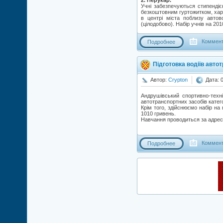
Учні забезпечуються стипендією
безкоштовним гуртожитком, харч
в центрі міста поблизу автов
(цілодобово). Набір учнів на 20
Коммент
Подробнее
Підготовка водіїв авто
Автор:
Crypton
Дата: 
Андрушівський спортивно-техні
автотранспортних засобів катего
Крім того, здійснюємо набір на 
1010 гривень.
Навчання проводиться за адре
Коммент
Подробнее