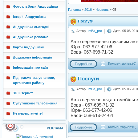
Фотоальбоми Андрушівка
Головна
»
2016
»
Червень
»
05
Історія Андрушівка
Послуги
Андрушівка сьогодні
Автор:
ImBa_pro
Дата: 05.06.201
Андрушівка реклама
Авто перевезення грузовим авт
Юра- 063-977-42-06
Карти Андрушівки
Вова- 067-699-71-32
Додаткова інформація
Комментариев:(0)
Подробнее
Інформація про сайт
Підприємства, установи,
Послуги
організації району
Автор:
ImBa_pro
Дата: 05.06.201
3G Інтернет
Авто перевезення,автомобільом
Супутникове телебачення
Вова - 067-699-71-32
Юра- 063-977-42-06
Не переплачуйте!
Вася- 068-519-24-64
Комментариев:(0)
Подробнее
РЕКЛАМА