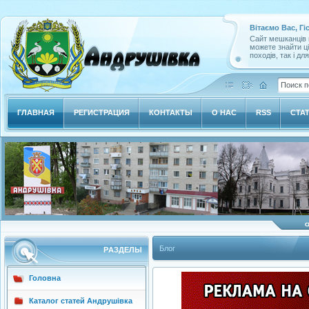
Вітаємо Вас, Гі
Сайт мешканців м
можете знайти ц
походів, так і дл
ГЛАВНАЯ
РЕГИСТРАЦИЯ
КОНТАКТЫ
О НАС
RSS
СТА
Блог
РAЗДЕЛЫ
Головна
Каталог статей Андрушівка